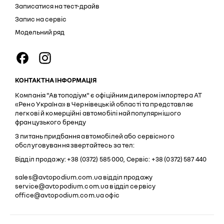
Записатися на тест-драйв
Запис на сервіс
Модельний ряд
КОНТАКТНА ІНФОРМАЦІЯ
Компанія "Автоподіум" є офіційним дилером імпортера АТ
«Рено Україна» в Чернівецькій області та представляє
легкові й комерційні автомобілі найпопулярнішого
французького бренду
З питань придбання автомобілей або сервісного
обслуговування звертайтесь за тел:
Відділ продажу: +38 (0372) 585 000, Сервіс: +38 (0372) 587 440
sales@avtopodium.com.ua
відділ продажу
service@avtopodium.com.ua
відділ сервісу
office@avtopodium.com.ua
офіс