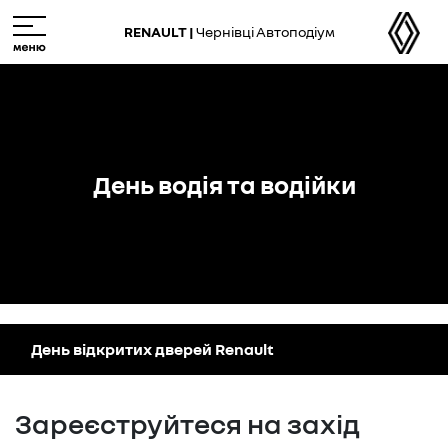
M
e
RENAULT |
Чернівці Автоподіум
n
u
День водія та водійки