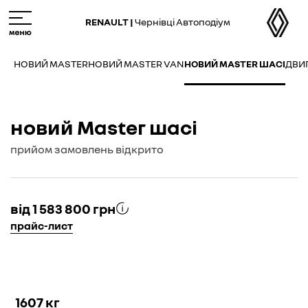
M
e
RENAULT |
Чернівці Автоподіум
n
u
НОВИЙ MASTER
НОВИЙ MASTER VAN
НОВИЙ MASTER ШАСІ
ДВИ
новий Master шасі
прийом замовлень відкрито
від 1 583 800 грн
прайс-лист
1607 кг