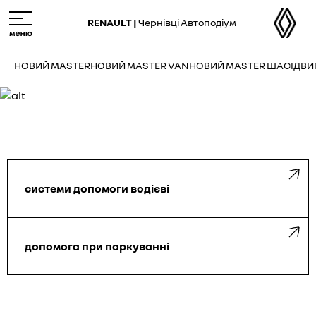
M
e
RENAULT |
Чернівці Автоподіум
n
u
НОВИЙ MASTER
НОВИЙ MASTER VAN
НОВИЙ MASTER ШАСІ
ДВИ
системи допомоги водієві
допомога при паркуванні