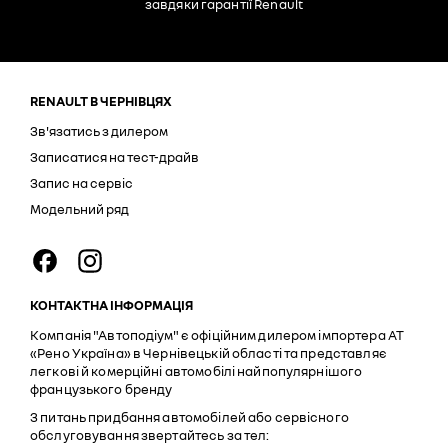
завдяки гарантії Renault
RENAULT В ЧЕРНІВЦЯХ
Зв'язатись з дилером
Записатися на тест-драйв
Запис на сервіс
Модельний ряд
КОНТАКТНА ІНФОРМАЦІЯ
Компанія "Автоподіум" є офіційним дилером імпортера АТ
«Рено Україна» в Чернівецькій області та представляє
легкові й комерційні автомобілі найпопулярнішого
французького бренду
З питань придбання автомобілей або сервісного
обслуговування звертайтесь за тел: