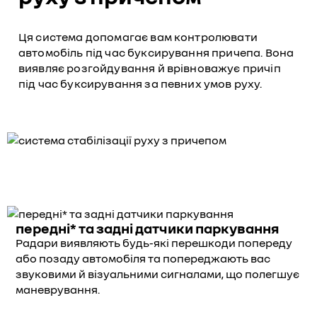
Ця система допомагає вам контролювати
автомобіль під час буксирування причепа. Вона
виявляє розгойдування й врівноважує причіп
під час буксирування за певних умов руху.
передні* та задні датчики паркування
Радари виявляють будь-які перешкоди попереду
або позаду автомобіля та попереджають вас
звуковими й візуальними сигналами, що полегшує
маневрування.