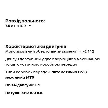
Розхід пального:
7.5 л
на 100 км
Характеристики двигунів
Максимальний обертальний момент (Н.м):
142
Двигун доступний у двох варіаціях з механічною
та автоматичною коробкою передач
Типи коробок передач:
автоматична СVT/
механічна MT5
Об'єм двигуна:
1 л
Потужність:
100 к.с.