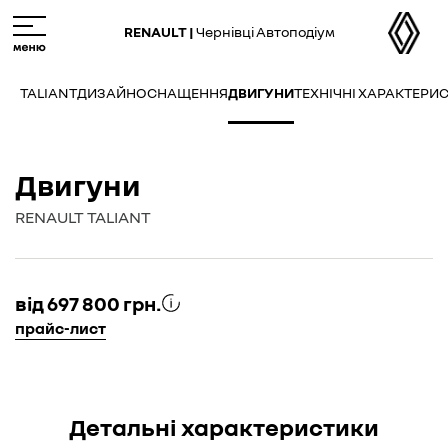
M
e
RENAULT |
Чернівці Автоподіум
n
u
TALIANT
ДИЗАЙН
ОСНАЩЕННЯ
ДВИГУНИ
ТЕХНІЧНІ ХАРАКТЕРИ
Двигуни
RENAULT TALIANT
від 697 800 грн.
прайс-лист
Детальні характеристики