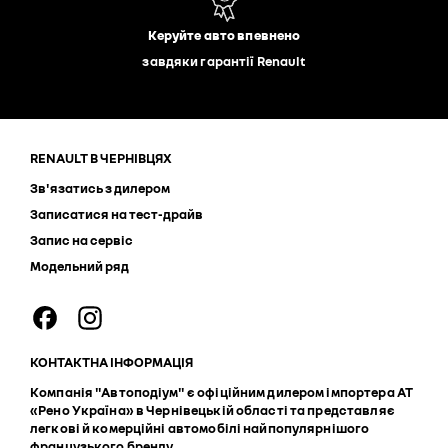
Керуйте авто впевнено
завдяки гарантії Renault
RENAULT В ЧЕРНІВЦЯХ
Зв'язатись з дилером
Записатися на тест-драйв
Запис на сервіс
Модельний ряд
КОНТАКТНА ІНФОРМАЦІЯ
Компанія "Автоподіум" є офіційним дилером імпортера АТ
«Рено Україна» в Чернівецькій області та представляє
легкові й комерційні автомобілі найпопулярнішого
французького бренду