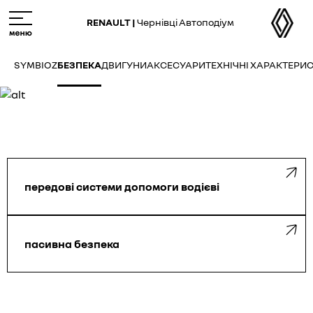
M
e
RENAULT |
Чернівці Автоподіум
n
u
SYMBIOZ
БЕЗПЕКА
ДВИГУНИ
АКСЕСУАРИ
ТЕХНІЧНІ ХАРАКТЕРИ
передові системи допомоги водієві
пасивна безпека