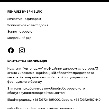
RENAULT В ЧЕРНІВЦЯХ
Зв'язатись з дилером
Записатися на тест-драйв
Запис на сервіс
Модельний ряд
КОНТАКТНА ІНФОРМАЦІЯ
Компанія "Автоподіум" є офіційним дилером імпортера АТ
«Рено Україна» в Чернівецькій області та представляє
легкові й комерційні автомобілі найпопулярнішого
французького бренду
З питань придбання автомобілей або сервісного
обслуговування звертайтесь за тел:
Відділ продажу: +38 (0372) 585 000, Сервіс: +38 (0372) 587 440
sales@avtopodium.com.ua
відділ продажу