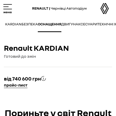
M
e
RENAULT |
Чернівці Автоподіум
n
u
KARDIAN
БЕЗПЕКА
ОСНАЩЕННЯ
ДВИГУН
АКСЕСУАРИ
ТЕХНІЧНІ
Renault KARDIAN
Готовий до змін
від 740 600 грн
прайс-лист
Пориньте у світ Renault