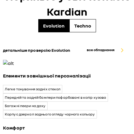
Kardian
Evolution
Techno
детальніше про версію Evolution
все обладнання
Елементи зовнішньої персоналізаціі
Легке тонування задніх стекол
Передній та задній бампери пофарбовані в колір кузова
Багажні леєри на даху
Корпус дзеркал заднього огляду чорного кольору
Комфорт