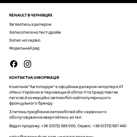
RENAULT В ЧЕРНІВЦЯХ
Зв'язатись з дилером
Записатися на тест-драйв
Запис на сервіс
Модельний ряд
КОНТАКТНА ІНФОРМАЦІЯ
Компанія "Автоподіум" є офіційним дилером імпортера АТ
«Рено Україна» в Чернівецькій області та представляє
легкові й комерційні автомобілі найпопулярнішого
французького бренду
З питань придбання автомобілей або сервісного
обслуговування звертайтесь за тел:
Відділ продажу: +38 (0372) 585 000, Сервіс: +38 (0372) 587 440
sales@avtopodium.com.ua
відділ продажу