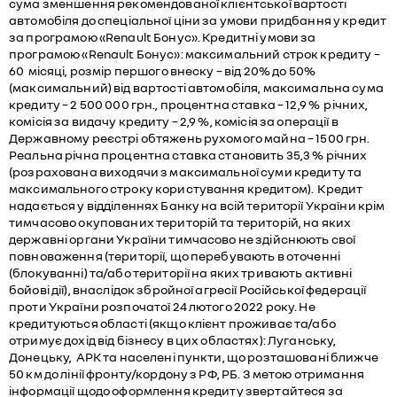
сума зменшення рекомендованої клієнтської вартості
автомобіля до спеціальної ціни за умови придбання у кредит
за програмою «Renault Бонус». Кредитні умови за
програмою «Renault Бонус»: максимальний строк кредиту –
60 місяці, розмір першого внеску – від 20% до 50%
(максимальний) від вартості автомобіля, максимальна сума
кредиту – 2 500 000 грн., процентна ставка – 12,9 % річних,
комісія за видачу кредиту – 2,9 %, комісія за операції в
Державному реєстрі обтяжень рухомого майна – 1500 грн.
Реальна річна процентна ставка становить 35,3 % річних
(розрахована виходячи з максимальної суми кредиту та
максимального строку користування кредитом). Кредит
надається у відділеннях Банку на всій території України крім
тимчасово окупованих територій та територій, на яких
державні органи України тимчасово не здійснюють свої
повноваження (території, що перебувають в оточенні
(блокуванні) та/або території на яких тривають активні
бойові дії), внаслідок збройної агресії Російської федерації
проти України розпочатої 24 лютого 2022 року. Не
кредитуються області (якщо клієнт проживає та/або
отримує дохід від бізнесу в цих областях): Луганську,
Донецьку, АРК та населені пункти, що розташовані ближче
50 км до лінії фронту/кордону з РФ, РБ. З метою отримання
інформації щодо оформлення кредиту звертайтеся за