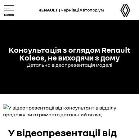
M
e
RENAULT |
Чернівці Автоподіум
n
u
Консультація з оглядом Renault
Koleos, не виходячи з дому
Детальна відеопрезентація моделі
У відеопрезентації від