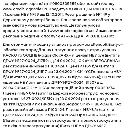
телефонами гарячої лінії 0800305555 або на сайті банку
www.credit-agricole.ua. Кредитує АТ «КРЕДІ АГРІКОЛЬ БАНК».
Ліцензія НБУ №99 від 12.10.2011. Реєстраційний № 149 у
Державному реєстрі банків. Банк залишає за собою право
змінювати умови кредитування. Детальні умови
кредитування на сайті www.credit-agricole.ua. Замовником
реклами кредитних послуг є АТ «КРЕДІ АГРІКОЛЬ БАНК».
Для отримання кредиту згідно з програмою «Renault Бонус»
обов'язково придбання наступних послуг: страхування
КАСКО та ОСЦПВ (надає СК «ARX»: ліцензія НБУ б/н (витяг з
ДРФУ №27-0024_31759 від 24.04.2024); СК «УНІВЕРСАЛЬНА»:
реєстраційний номер 11100424. Ліцензія НБУ б/н (витяг з
ДРФУ №27-0024_31517 від 23.04.2024); СК «УСГ»: ліцензія НБУ
б/н (витяг з ДРФУ №27-0024_32789 від 26.04.2024); СК «ПЗУ»:
ліцензія НБУ б/н (витяг з ДРФУ №27-0024_31507 від
23.04.2024); СК «УНІКА»: реєстраційний номер 00020274.
Ліцензія НБУ б/н (витяг із Державного реєстру фінансових
установ № 27-0024/31519 від 23.04.2024 р.)) та страхування
життя і здоров'я позичальника (надає СК «УНІВЕРСАЛЬНА»:
реєстраційний номер 11100424. Ліцензія НБУ б/н (витяг з
ДРФУ №27-0024_31517 від 23.04.2024); ПрАТ «СК «КАРДІФ»:
(Ліцензія на діяльність із страхування (пряме страхування
та вхідне перестрахування) (Витяг НБУ з ДРФУ №27-