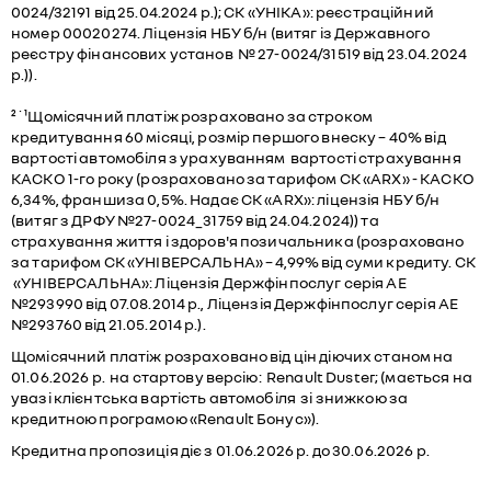
0024/32191 від 25.04.2024 р.); СК «УНІКА»: реєстраційний
номер 00020274. Ліцензія НБУ б/н (витяг із Державного
реєстру фінансових установ № 27-0024/31519 від 23.04.2024
р.)).
²˙¹Щомісячний платіж розраховано за строком
кредитування 60 місяці, розмір першого внеску – 40% від
вартості автомобіля з урахуванням вартості страхування
КАСКО 1-го року (розраховано за тарифом СК «ARX» - КАСКО
6,34%, франшиза 0,5%. Надає СК «ARX»: ліцензія НБУ б/н
(витяг з ДРФУ №27-0024_31759 від 24.04.2024)) та
страхування життя і здоров'я позичальника (розраховано
за тарифом СК «УНІВЕРСАЛЬНА» – 4,99% від суми кредиту. СК
«УНІВЕРСАЛЬНА»: Ліцензія Держфінпослуг серія АЕ
№293990 від 07.08.2014 р., Ліцензія Держфінпослуг серія АЕ
№293760 від 21.05.2014 р.).
Щомісячний платіж розраховано від цін діючих станом на
01.06.2026 р. на стартову версію: Renault Duster; (мається на
увазі клієнтська вартість автомобіля зі знижкою за
кредитною програмою «Renault Бонус»).
Кредитна пропозиція діє з 01.06.2026 р. до 30.06.2026 р.