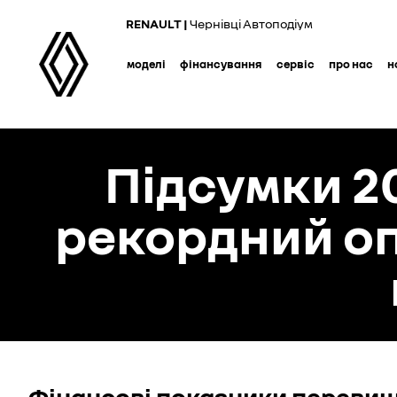
RENAULT |
Чернівці Автоподіум
моделі
фінансування
сервіс
про нас
н
Підсумки 20
рекордний оп
Фінансові показники переви