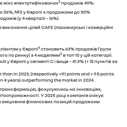
3
є мікс електртифікованих
продажів 49%:
 до 36%, №2 у Європі з продажами до 30%
одажів (у 4 кварталі – 16%)
а виконання цілей CAFE (пасажирські і комерційні
4
лієнтам у Європі
становить 63% продажів Групи
5
ього по ринку) з 4 моделями
в топ 10 у цій категорії.
 у Європі у сегменті C і вище – 41.3% (+ 15 пунктів за
 than in 2023, (respectively +9.1 points and + 9.5 points
in 4 years) outperforming the market in 2024.
 трансформацію, фокусуючись на інноваціях,
нтоспроможності. У 2025 році компанія очікує
 зміцнення фінансових позицій.продажами