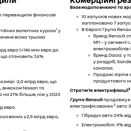
Взаємодоповнюючі та зро
о перевищили фінансові
10 запусків нових мод
заплановано 7 запуск
В Європі Група Renau
1
остійних валютних курсах
у
бренд Renault с
печене всіма трьома
№1 – у сегменті 
електромобілів 
лрд євро (+146 млн євро до
бренд Dacia: у 
, що становить 7,6%
у роздріб, Sand
каналах.
Продажі Alpine з
продуктового н
озмірі -2,0 млрд євро, що
, внеском Nissan та
3
Стратегія електрифікації
о на 21% більше, ніж у 2023
Група Renault
продовжує с
3
електрифікованих
авто 3
д євро.
Гібридні авто:24% ві
озованих ≥2,5 млрд євро,
Електромобілі: 9% від