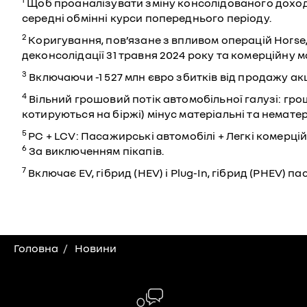
Щоб проаналізувати зміну консолідованого доходу
середні обмінні курси попереднього періоду.
2
Коригування, пов’язане з впливом операцій Horse, м
деконсолідації 31 травня 2024 року та комерційну ма
3
Включаючи -1 527 млн євро збитків від продажу акці
4
Вільний грошовий потік автомобільної галузі: грош
котируються на біржі) мінус матеріальні та нематер
5
PC + LCV: Пасажирські автомобілі + Легкі комерцій
6
За виключенням пікапів.
7
Включає EV, гібрид (HEV) і Plug-In, гібрид (PHEV)
Головна
Новини