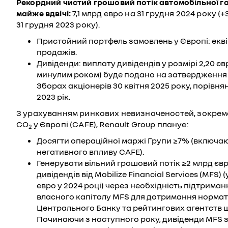
Рекордний чистий грошовий потік автомобільної га
майже вдвічі:
7,1 млрд євро на 31 грудня 2024 року (
31 грудня 2023 року).
Пристойний портфель замовлень у Європі: екві
продажів.
Дивіденди: виплату дивідендів у розмірі 2,20 єв
минулим роком) буде подано на затвердження
Зборах акціонерів 30 квітня 2025 року, порівнян
2023 рік.
З урахуванням ринкових невизначеностей, зокрем
CO
у Європі (CAFE), Renault Group планує:
2
Досягти операційної маржі Групи ≥7% (включа
негативного впливу CAFE).
Генерувати вільний грошовий потік ≥2 млрд єв
дивідендів від Mobilize Financial Services (MFS) 
євро у 2024 році) через необхідність підтриман
власного капіталу MFS для дотримання норма
Центрального Банку та рейтингових агентств
Починаючи з наступного року, дивіденди MFS 