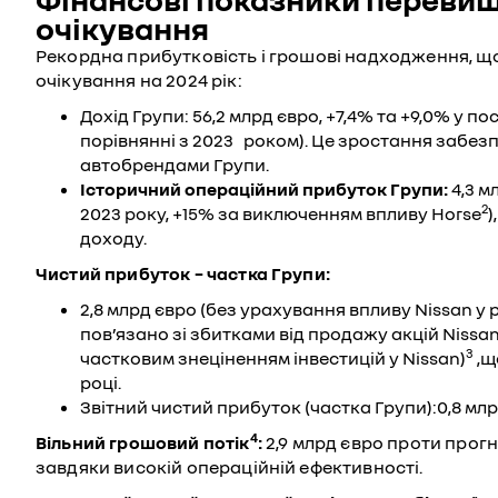
очікування
Рекордна прибутковість і грошові надходження, щ
очікування на 2024 рік:
Дохід Групи: 56,2 млрд євро, +7,4% та +9,0% у п
порівнянні з 2023 роком). Це зростання забез
автобрендами Групи.
Історичний операційний прибуток Групи:
4,3 м
2
2023 року, +15% за виключенням впливу Horse
)
доходу.
Чистий прибуток
– частка Групи:
2,8 млрд євро (без урахування впливу Nissan у р
пов’язано зі збитками від продажу акцій Nissan
3
частковим знеціненням інвестицій у Nissan)
,щ
році.
Звітний чистий прибуток (частка Групи):0,8 млр
4
Вільний грошовий потік
:
2,9 млрд євро проти прогн
завдяки високій операційній ефективності.