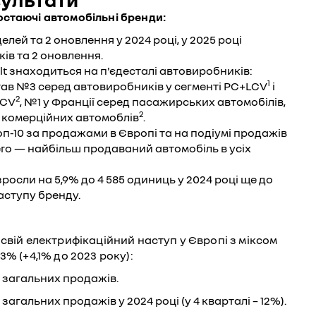
стаючі автомобільні бренди:
елей та 2 оновлення у 2024 році, у 2025 році
ів та 2 оновлення.
lt знаходиться на п'єдесталі автовиробників:
1
тав №3 серед автовиробників у сегменті PC+LCV
і
2
LCV
, №1 у Франції серед пасажирських автомобілів,
2
і комерційних автомоблів
.
топ-10 за продажами в Європі та на подіумі продажів
ero — найбільш продаваний автомобіль в усіх
росли на 5,9% до 4 585 одиниць у 2024 році ще до
аступу бренду.
вій електрифікаційний наступ у Європі з міксом
3% (+4,1% до 2023 року):
д загальних продажів.
 загальних продажів у 2024 році (у 4 кварталі – 12%).