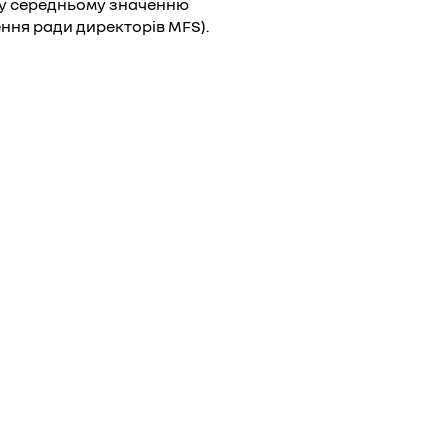
ому середньому значенню
ення ради директорів MFS).