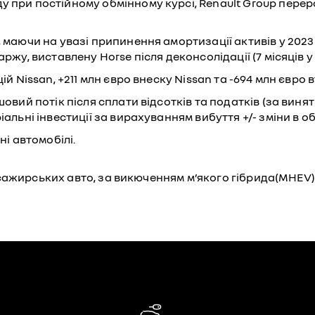
 при постійному обмінному курсі, Renault Group пере
аючи на увазі припинення амортизації активів у 2023 році
ржу, виставлену Horse після деконсолідації (7 місяців у 
й Nissan, +211 млн євро внеску Nissan та -694 млн євро в
овий потік після сплати відсотків та податків (за винят
іальні інвестиції за вирахуванням вибуття +/- зміни в о
ні автомобілі.
 пасажирських авто, за викюченням м’якого гібрида(MHEV)