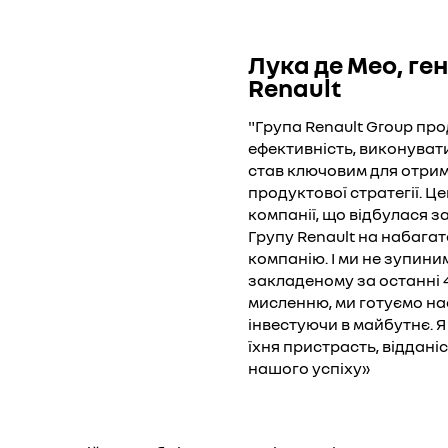
Лука де Мео, ге
Renault
"Група Renault Group п
ефективність, виконувати
став ключовим для отри
продуктової стратегії. Ц
компанії, що відбулася з
Групу Renault на набага
компанію. І ми не зупин
закладеному за останні 4
мисленню, ми готуємо на
інвестуючи в майбутнє. Я
їхня пристрасть, віддан
нашого успіху»