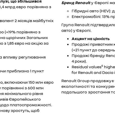
лузі, що збільшився
Бренд Renault
у Європі ма
+3,4 млрд євро порівняно з
Гібридні авто (HEV):
Електромобілі: 13% пр
валент 2 місяців майбутніх
Група Renault підтвердил
авто) у Європі.
ро (+19% порівняно з
 на щорічних Загальних
Акцент на цінність
о з 1,85 євро на акцію за
Продажі приватним к
(+21 пункт до середн
Продажі бренду Renault
а впливу регулювання
4 роки).
6
Residual values
higher
ючи приблизно 1 пункт
for Renault and Dacia 
Renault Group продовжує
ро, включаючи 150 млн євро
екологічності та конкуре
(у порівнянні з 600 млн
подальшого зростання та
ня мінімального рівня
тивів Європейського
 щодо платоспроможності.
знову зростуть, щоб