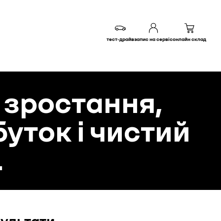
тест-драйв
запис на сервіс
онлайн склад
е зростання,
уток і чистий
.
зультати