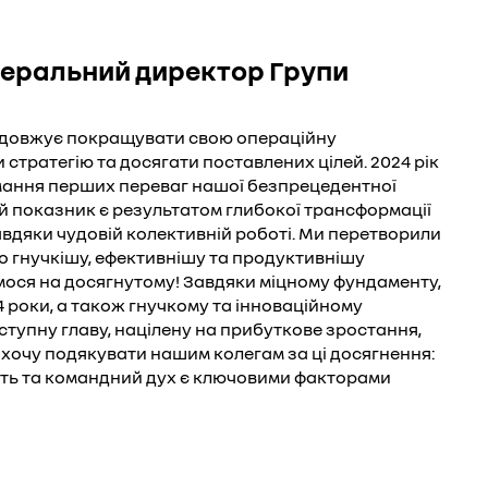
неральний директор Групи
родовжує покращувати свою операційну
 стратегію та досягати поставлених цілей. 2024 рік
мання перших переваг нашої безпрецедентної
ей показник є результатом глибокої трансформації
авдяки чудовій колективній роботі. Ми перетворили
то гнучкішу, ефективнішу та продуктивнішу
имося на досягнутому! Завдяки міцному фундаменту,
 роки, а також гнучкому та інноваційному
ступну главу, націлену на прибуткове зростання,
 хочу подякувати нашим колегам за ці досягнення:
ість та командний дух є ключовими факторами